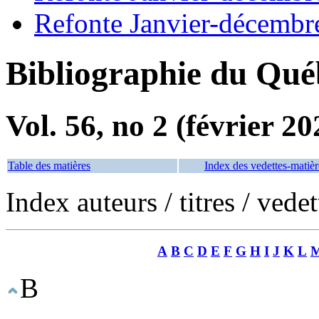
Refonte Janvier-décembr
Bibliographie du Qué
Vol. 56, no 2 (février 20
Table des matières
Index des vedettes-matièr
Index auteurs / titres / vede
A
B
C
D
E
F
G
H
I
J
K
L
B