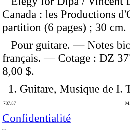
Elegy for Dipa
/ Vincent
Canada : les Productions d'
partition (6 pages) ; 30 cm.
Pour guitare. — Notes biog
français. —
Cotage :
DZ 37
8,00 $
.
1. Guitare, Musique de I. T
787.87
M
Confidentialité