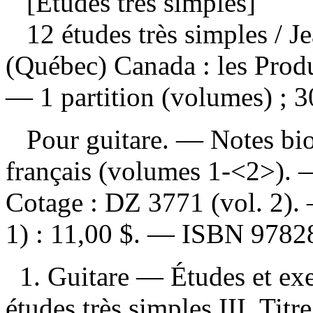
[Études très simples]
12 études très simples
/ J
(Québec) Canada : les Produ
— 1 partition (volumes) ; 3
Pour guitare. — Notes biog
français (volumes 1-<2>).
Cotage :
DZ 3771 (vol. 2)
1) :
11,00 $
. —
ISBN
9782
1. Guitare — Études et exer
études très simples III. Titr