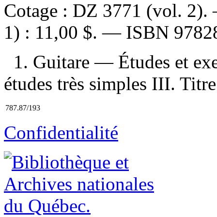
Cotage :
DZ 3771 (vol. 2)
1) :
11,00 $
. —
ISBN
9782
1. Guitare — Études et exer
études très simples III. Titr
787.87/193
Confidentialité