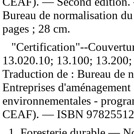
CEAF). — Second edition.
Bureau de normalisation d
pages ; 28 cm.
"Certification"--Couvertur
13.020.10; 13.100; 13.200; 
Traduction de :
Bureau de n
Entreprises d'aménagement f
environnementales - progra
CEAF). —
ISBN
97825512
1. Foresterie durable — 