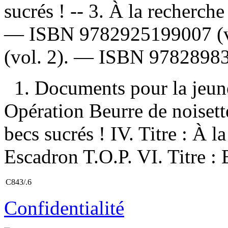
sucrés ! -- 3. À la recherch
—
ISBN
9782925199007
(
(vol. 2). —
ISBN
9782898
1. Documents pour la jeunes
Opération Beurre de noisette
becs sucrés ! IV. Titre : À l
Escadron T.O.P. VI. Titre :
C843/.6
Confidentialité