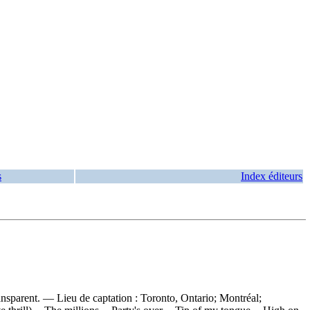
s
Index éditeurs
ransparent. — Lieu de captation : Toronto, Ontario; Montréal;