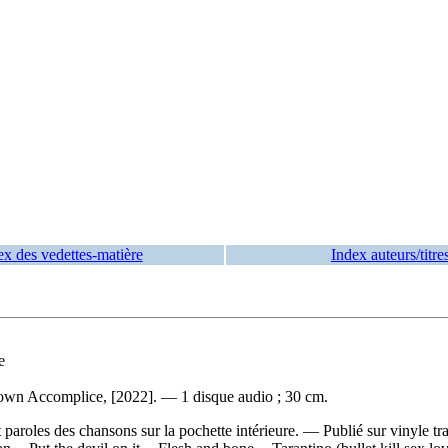
ex des vedettes-matière
Index auteurs/titre
e
nown Accomplice, [2022]. — 1 disque audio ; 30 cm.
t paroles des chansons sur la pochette intérieure. — Publié sur vinyle t