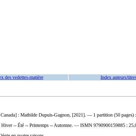
ex des vedettes-matière
Index auteurs/titre
nada] : Mathilde Dupuis-Gagnon, [2021]. — 1 partition (50 pages) : i
:
Hiver -- Été -- Printemps -- Automne. —
ISMN
9790900159885 : 25,0
Élégie en quatre saisons.