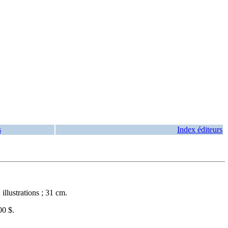
s
Index éditeurs
llustrations ; 31 cm.
0 $.