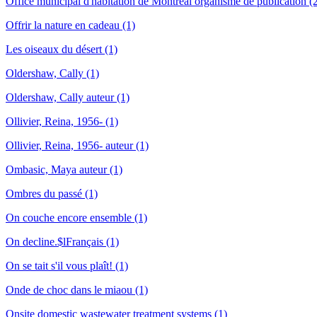
Office municipal d'habitation de Montréal organisme de publication (
Offrir la nature en cadeau (1)
Les oiseaux du désert (1)
Oldershaw, Cally (1)
Oldershaw, Cally auteur (1)
Ollivier, Reina, 1956- (1)
Ollivier, Reina, 1956- auteur (1)
Ombasic, Maya auteur (1)
Ombres du passé (1)
On couche encore ensemble (1)
On decline.$lFrançais (1)
On se tait s'il vous plaît! (1)
Onde de choc dans le miaou (1)
Onsite domestic wastewater treatment systems (1)