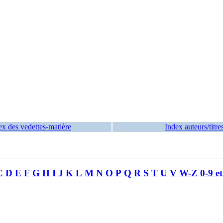
ex des vedettes-matière
Index auteurs/titre
C
D
E
F
G
H
I
J
K
L
M
N
O
P
Q
R
S
T
U
V
W-Z
0-9 e