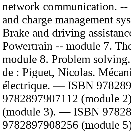
network communication. -- 
and charge management sys
Brake and driving assistanc
Powertrain -- module 7. Th
module 8. Problem solvin
de :
Piguet, Nicolas. Mécan
électrique. —
ISBN
97828
9782897907112
(module 2
(module 3). —
ISBN
9782
9782897908256
(module 5