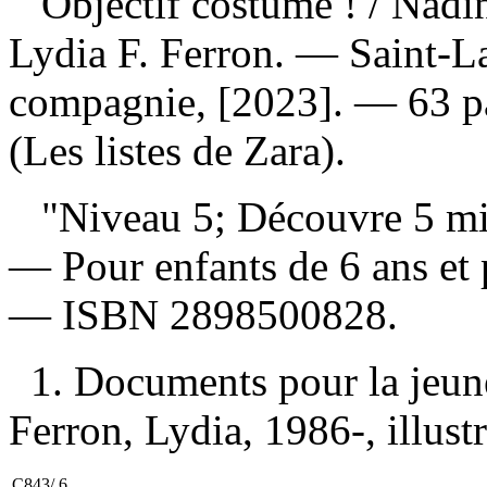
Objectif costume !
/ Nadin
Lydia F. Ferron. — Saint-L
compagnie, [2023]. — 63 pag
(Les listes de Zara).
"Niveau 5; Découvre 5 miss
— Pour enfants de 6 ans et
—
ISBN
2898500828
.
1. Documents pour la jeun
Ferron, Lydia, 1986-, illustra
C843/.6