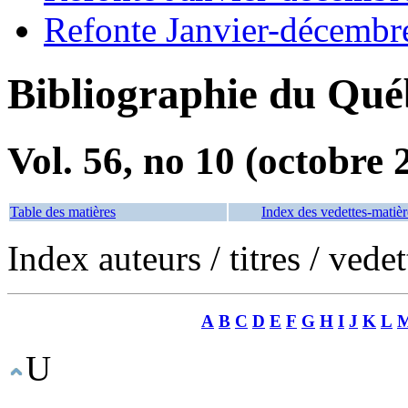
Refonte Janvier-décembr
Bibliographie du Qué
Vol. 56, no 10 (octobre 
Table des matières
Index des vedettes-matièr
Index auteurs / titres / vede
A
B
C
D
E
F
G
H
I
J
K
L
U