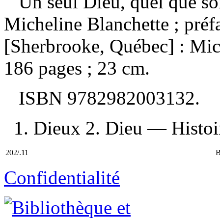
Un seul Dieu, quel que so
Micheline Blanchette ; pré
[Sherbrooke, Québec] : Mic
186 pages ; 23 cm.
ISBN
9782982003132
.
1. Dieux 2. Dieu — Histoire
202/.11
B
Confidentialité