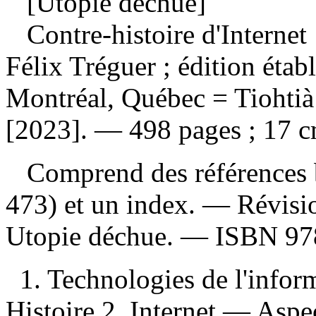
[Utopie déchue]
Contre-histoire d'Internet
Félix Tréguer ; édition éta
Montréal, Québec = Tiohtià:
[2023]. — 498 pages ; 17 c
Comprend des références b
473) et un index. —
Révisi
Utopie déchue. —
ISBN
97
1. Technologies de l'info
Histoire 2. Internet — Aspec