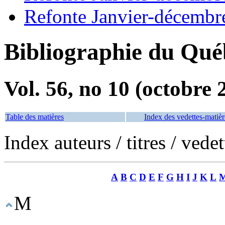
Refonte Janvier-décembr
Bibliographie du Qué
Vol. 56, no 10 (octobre 
Table des matières
Index des vedettes-matièr
Index auteurs / titres / vede
A
B
C
D
E
F
G
H
I
J
K
L
M