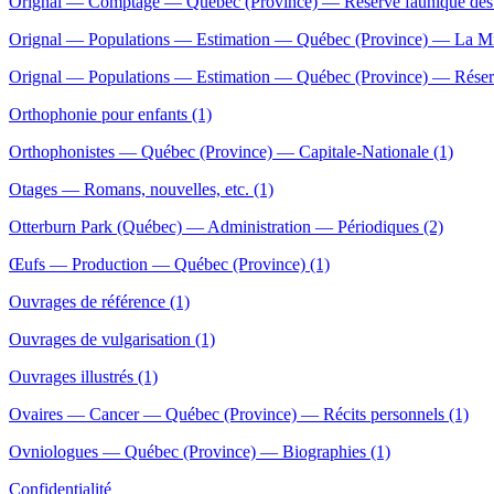
Orignal — Comptage — Québec (Province) — Réserve faunique des 
Orignal — Populations — Estimation — Québec (Province) — La Mit
Orignal — Populations — Estimation — Québec (Province) — Réserve
Orthophonie pour enfants (1)
Orthophonistes — Québec (Province) — Capitale-Nationale (1)
Otages — Romans, nouvelles, etc. (1)
Otterburn Park (Québec) — Administration — Périodiques (2)
Œufs — Production — Québec (Province) (1)
Ouvrages de référence (1)
Ouvrages de vulgarisation (1)
Ouvrages illustrés (1)
Ovaires — Cancer — Québec (Province) — Récits personnels (1)
Ovniologues — Québec (Province) — Biographies (1)
Confidentialité