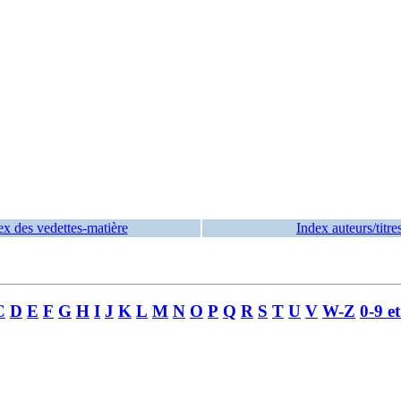
ex des vedettes-matière
Index auteurs/titre
C
D
E
F
G
H
I
J
K
L
M
N
O
P
Q
R
S
T
U
V
W-Z
0-9 e