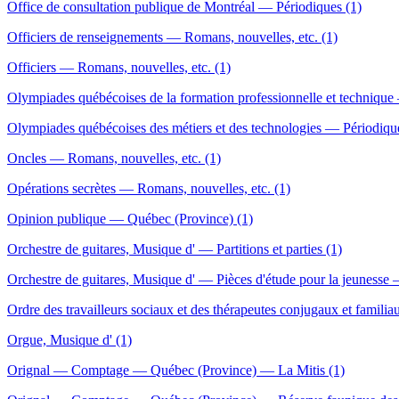
Office de consultation publique de Montréal — Périodiques (1)
Officiers de renseignements — Romans, nouvelles, etc. (1)
Officiers — Romans, nouvelles, etc. (1)
Olympiades québécoises de la formation professionnelle et technique
Olympiades québécoises des métiers et des technologies — Périodiqu
Oncles — Romans, nouvelles, etc. (1)
Opérations secrètes — Romans, nouvelles, etc. (1)
Opinion publique — Québec (Province) (1)
Orchestre de guitares, Musique d' — Partitions et parties (1)
Orchestre de guitares, Musique d' — Pièces d'étude pour la jeunesse —
Ordre des travailleurs sociaux et des thérapeutes conjugaux et famil
Orgue, Musique d' (1)
Orignal — Comptage — Québec (Province) — La Mitis (1)