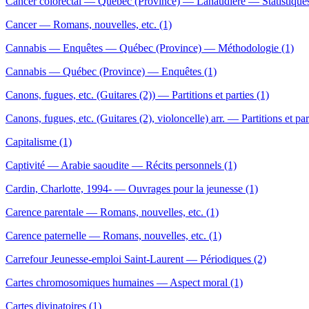
Cancer colorectal — Québec (Province) — Lanaudière — Statistiques
Cancer — Romans, nouvelles, etc. (1)
Cannabis — Enquêtes — Québec (Province) — Méthodologie (1)
Cannabis — Québec (Province) — Enquêtes (1)
Canons, fugues, etc. (Guitares (2)) — Partitions et parties (1)
Canons, fugues, etc. (Guitares (2), violoncelle) arr. — Partitions et par
Capitalisme (1)
Captivité — Arabie saoudite — Récits personnels (1)
Cardin, Charlotte, 1994- — Ouvrages pour la jeunesse (1)
Carence parentale — Romans, nouvelles, etc. (1)
Carence paternelle — Romans, nouvelles, etc. (1)
Carrefour Jeunesse-emploi Saint-Laurent — Périodiques (2)
Cartes chromosomiques humaines — Aspect moral (1)
Cartes divinatoires (1)