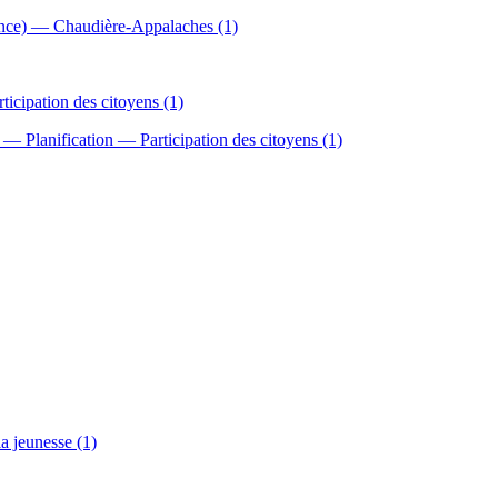
ince) — Chaudière-Appalaches (1)
ticipation des citoyens (1)
 — Planification — Participation des citoyens (1)
 jeunesse (1)