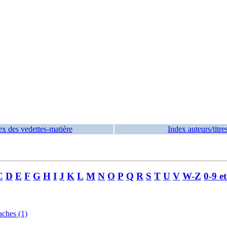
ex des vedettes-matière
Index auteurs/titre
C
D
E
F
G
H
I
J
K
L
M
N
O
P
Q
R
S
T
U
V
W-Z
0-9 e
ches (1)