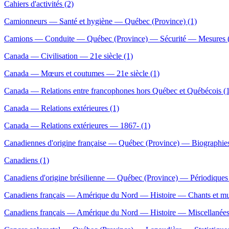
Cahiers d'activités (2)
Camionneurs — Santé et hygiène — Québec (Province) (1)
Camions — Conduite — Québec (Province) — Sécurité — Mesures 
Canada — Civilisation — 21e siècle (1)
Canada — Mœurs et coutumes — 21e siècle (1)
Canada — Relations entre francophones hors Québec et Québécois (
Canada — Relations extérieures (1)
Canada — Relations extérieures — 1867- (1)
Canadiennes d'origine française — Québec (Province) — Biographies
Canadiens (1)
Canadiens d'origine brésilienne — Québec (Province) — Périodiques 
Canadiens français — Amérique du Nord — Histoire — Chants et mu
Canadiens français — Amérique du Nord — Histoire — Miscellanées