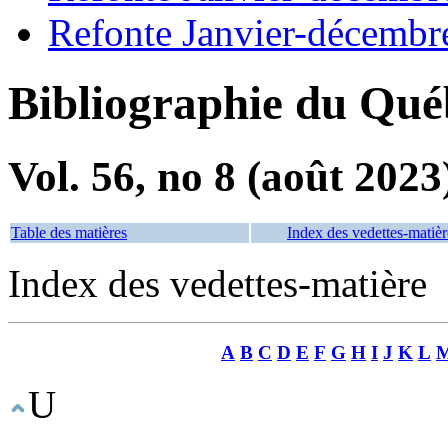
Refonte Janvier-décembr
Bibliographie du Qué
Vol. 56, no 8 (août 2023
Table des matières
Index des vedettes-matièr
Index des vedettes-matière
A
B
C
D
E
F
G
H
I
J
K
L
U