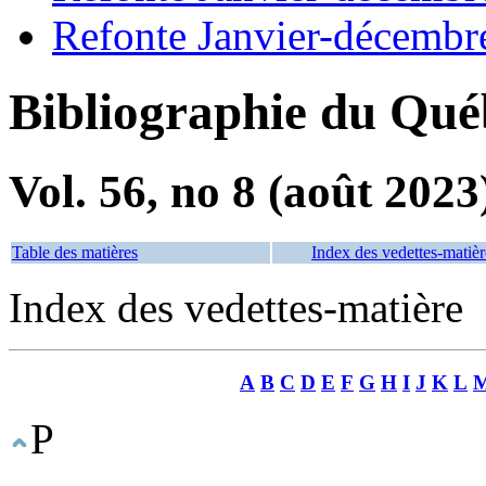
Refonte Janvier-décembr
Bibliographie du Qué
Vol. 56, no 8 (août 2023
Table des matières
Index des vedettes-matièr
Index des vedettes-matière
A
B
C
D
E
F
G
H
I
J
K
L
P