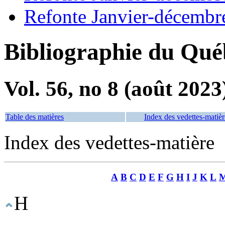
Refonte Janvier-décembr
Bibliographie du Qué
Vol. 56, no 8 (août 2023
Table des matières
Index des vedettes-matièr
Index des vedettes-matière
A
B
C
D
E
F
G
H
I
J
K
L
H