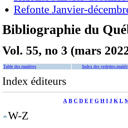
Refonte Janvier-décembr
Bibliographie du Qué
Vol. 55, no 3 (mars 202
Table des matières
Index des vedettes-matièr
Index éditeurs
A
B
C
D
E
F
G
H
I
J
K
L
W-Z