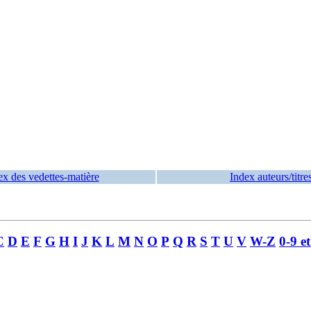
ex des vedettes-matière
Index auteurs/titre
C
D
E
F
G
H
I
J
K
L
M
N
O
P
Q
R
S
T
U
V
W-Z
0-9 e