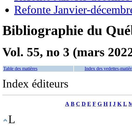
Refonte Janvier-décembr
Bibliographie du Qué
Vol. 55, no 3 (mars 202
Table des matières
Index des vedettes-matièr
Index éditeurs
A
B
C
D
E
F
G
H
I
J
K
L
L