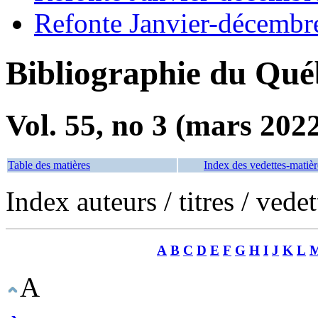
Refonte Janvier-décembr
Bibliographie du Qué
Vol. 55, no 3 (mars 202
Table des matières
Index des vedettes-matièr
Index auteurs / titres / vede
A
B
C
D
E
F
G
H
I
J
K
L
A