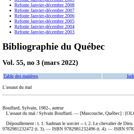
Refonte Janvier-décembre 2008
Refonte Janvier-décembre 2007
Refonte Janvier-décembre 2006
Refonte Janvier-décembre 2005
Refonte Janvier-décembre 2004
Refonte Janvier-décembre 2003
Bibliographie du Québec
Vol. 55, no 3 (mars 2022)
Table des matières
Ind
L'assaut du mal
Bouffard, Sylvain, 1982-, auteur
L'assaut du mal
/ Sylvain Bouffard. — [Mascouche, Québec] : [OLOr
Dépouillement :
t. 1. Sadman le sorcier -- t. 2. Le chevalier de Dieu -
9782981232472
(t. 3). —
ISBN
9782981232496
(t. 4). —
ISBN
978