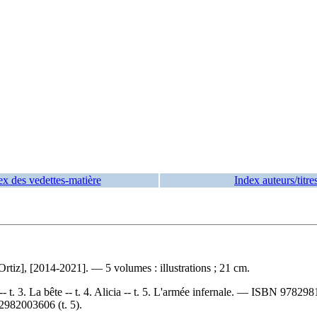
ex des vedettes-matière
Index auteurs/titre
tiz], [2014-2021]. — 5 volumes : illustrations ; 21 cm.
- t. 3. La bête -- t. 4. Alicia -- t. 5. L'armée infernale. —
ISBN
978298
2982003606
(t. 5).