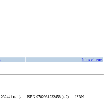
s
Index éditeurs
1232441
(t. 1). —
ISBN
9782981232458
(t. 2). —
ISBN