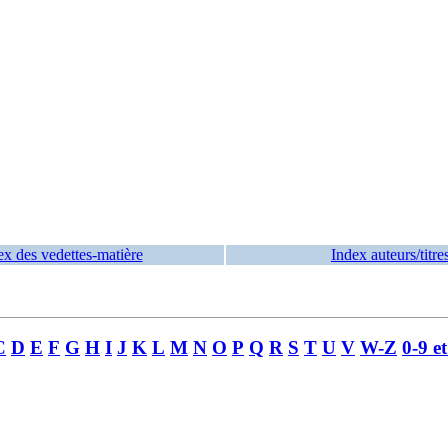
ex des vedettes-matière
Index auteurs/titre
C
D
E
F
G
H
I
J
K
L
M
N
O
P
Q
R
S
T
U
V
W-Z
0-9 e