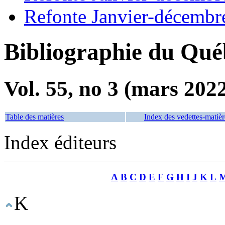
Refonte Janvier-décembr
Bibliographie du Qué
Vol. 55, no 3 (mars 202
Table des matières
Index des vedettes-matièr
Index éditeurs
A
B
C
D
E
F
G
H
I
J
K
L
K