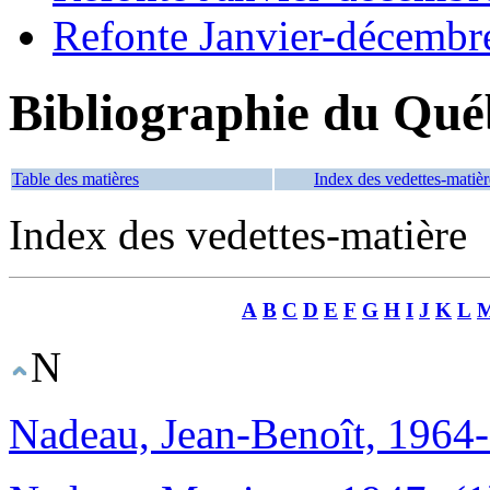
Refonte Janvier-décembr
Bibliographie du Qué
Table des matières
Index des vedettes-matièr
Index des vedettes-matière
A
B
C
D
E
F
G
H
I
J
K
L
N
Nadeau, Jean-Benoît, 1964-