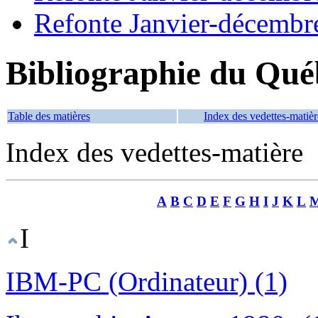
Refonte Janvier-décembr
Bibliographie du Qué
Table des matières
Index des vedettes-matièr
Index des vedettes-matière
A
B
C
D
E
F
G
H
I
J
K
L
I
IBM-PC (Ordinateur) (1)