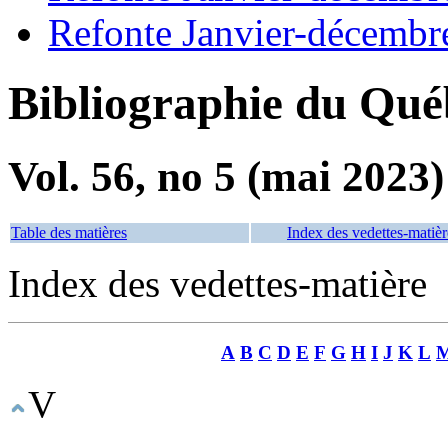
Refonte Janvier-décembr
Bibliographie du Qué
Vol. 56, no 5 (mai 2023)
Table des matières
Index des vedettes-matièr
Index des vedettes-matière
A
B
C
D
E
F
G
H
I
J
K
L
V