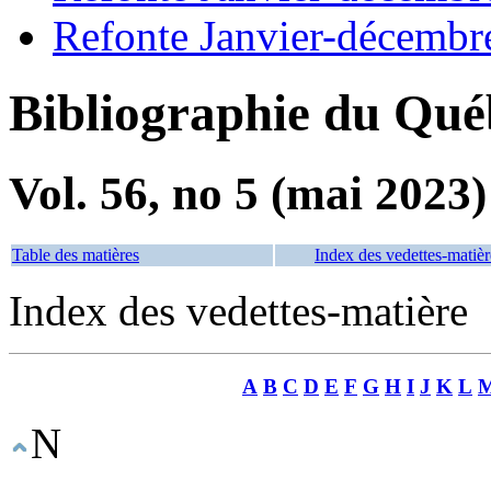
Refonte Janvier-décembr
Bibliographie du Qué
Vol. 56, no 5 (mai 2023)
Table des matières
Index des vedettes-matièr
Index des vedettes-matière
A
B
C
D
E
F
G
H
I
J
K
L
N