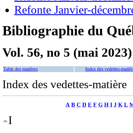
Refonte Janvier-décembr
Bibliographie du Qué
Vol. 56, no 5 (mai 2023)
Table des matières
Index des vedettes-matièr
Index des vedettes-matière
A
B
C
D
E
F
G
H
I
J
K
L
I