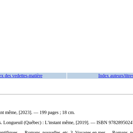
ex des vedettes-matière
Index auteurs/titre
tant même, [2023]. — 199 pages ; 18 cm.
s. Longueuil (Québec) : L'instant même, [2019]. —
ISBN
9782895024
ientifiques — Romans, nouvelles, etc. 3. Voyages en mer — Romans, no