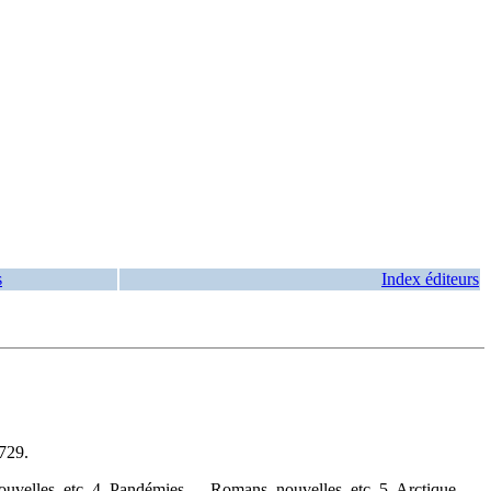
s
Index éditeurs
729
.
uvelles, etc. 4. Pandémies — Romans, nouvelles, etc. 5. Arctique —