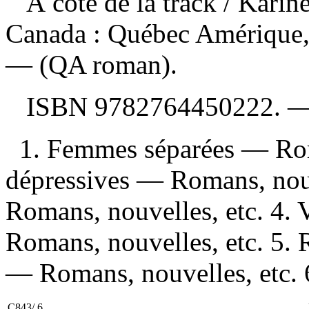
À côté de la track
/ Karin
Canada : Québec Amérique,
— (QA roman).
ISBN
9782764450222
. 
1. Femmes séparées — Rom
dépressives — Romans, nouv
Romans, nouvelles, etc. 4.
Romans, nouvelles, etc. 5. R
— Romans, nouvelles, etc. 6
C843/.6