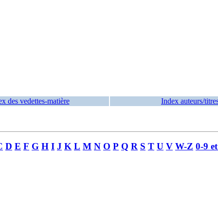
ex des vedettes-matière
Index auteurs/titre
C
D
E
F
G
H
I
J
K
L
M
N
O
P
Q
R
S
T
U
V
W-Z
0-9 e