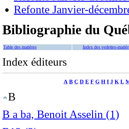
Refonte Janvier-décembr
Bibliographie du Qué
Table des matières
Index des vedettes-matièr
Index éditeurs
A
B
C
D
E
F
G
H
I
J
K
L
B
B a ba, Benoit Asselin (1)