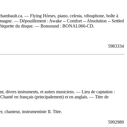
ambault.ca. — Flying Hórses, piano, celesta, vibraphone, boîte à
llemagne. —
Dépouillement :
Awake -- Comfort -- Absolution -- Settled
l'étiquette du disque. —
Bonsound :
BONAL066-CD.
5983334
 divers instruments, et autres musiciens. — Lieu de captation :
Chanté en français (principalement) et en anglais. — Titre de
hanteur, instrumentiste II. Titre.
5992989