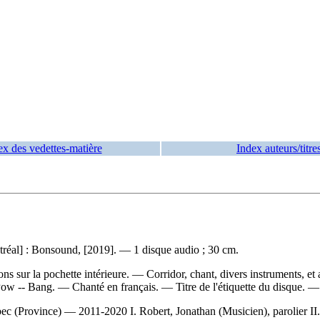
ex des vedettes-matière
Index auteurs/titre
ntréal] : Bonsound, [2019]. — 1 disque audio ; 30 cm.
ns sur la pochette intérieure. — Corridor, chant, divers instruments, e
 Pow -- Bang. — Chanté en français. — Titre de l'étiquette du disque. 
 (Province) — 2011-2020 I. Robert, Jonathan (Musicien), parolier II. 