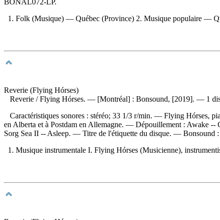
BONAL072-LP.
1. Folk (Musique) — Québec (Province) 2. Musique populaire — Québ
Reverie (Flying Hórses)
Reverie
/ Flying Hórses. — [Montréal] : Bonsound, [2019]. — 1 di
Caractéristiques sonores : stéréo; 33 1/3 r/min. — Flying Hórses, pia
en Alberta et à Postdam en Allemagne. —
Dépouillement :
Awake -- Co
Sorg Sea II -- Asleep. — Titre de l'étiquette du disque. —
Bonsound 
1. Musique instrumentale I. Flying Hórses (Musicienne), instrumentist