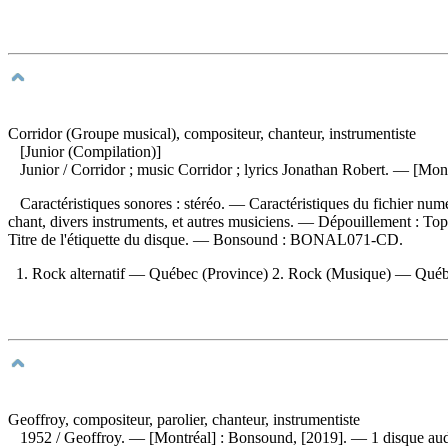
Corridor (Groupe musical), compositeur, chanteur, instrumentiste
[Junior (Compilation)]
Junior
/ Corridor ; music Corridor ; lyrics Jonathan Robert. — [Mo
Caractéristiques sonores : stéréo. — Caractéristiques du fichier numér
chant, divers instruments, et autres musiciens. —
Dépouillement :
Top
Titre de l'étiquette du disque. —
Bonsound :
BONAL071-CD.
1. Rock alternatif — Québec (Province) 2. Rock (Musique) — Québec
Geoffroy, compositeur, parolier, chanteur, instrumentiste
1952
/ Geoffroy. — [Montréal] : Bonsound, [2019]. — 1 disque aud