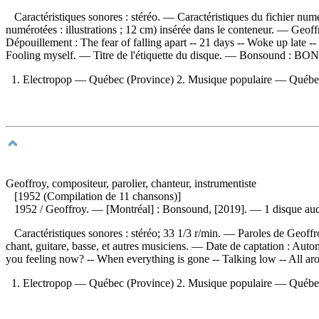
Caractéristiques sonores : stéréo. — Caractéristiques du fichier nu
numérotées : illustrations ; 12 cm) insérée dans le conteneur. — Geo
Dépouillement :
The fear of falling apart -- 21 days -- Woke up late 
Fooling myself. — Titre de l'étiquette du disque. —
Bonsound :
BON
1. Electropop — Québec (Province) 2. Musique populaire — Québec
Geoffroy, compositeur, parolier, chanteur, instrumentiste
[1952 (Compilation de 11 chansons)]
1952
/ Geoffroy. — [Montréal] : Bonsound, [2019]. — 1 disque aud
Caractéristiques sonores : stéréo; 33 1/3 r/min. — Paroles de Geoffr
chant, guitare, basse, et autres musiciens. — Date de captation : A
you feeling now? -- When everything is gone -- Talking low -- All ar
1. Electropop — Québec (Province) 2. Musique populaire — Québec