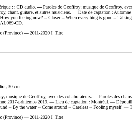
mérique : ; CD audio. — Paroles de Geoffroy; musique de Geoffroy, ave
ffroy, chant, guitare, et autres musiciens. — Date de captation : Auto
-- How you feeling now? -- Closer -- When everything is gone -- Talking
AL069-CD.
 (Province) — 2011-2020 I. Titre.
io ; 30 cm.
oy; musique de Geoffroy, avec des collaborateurs. — Paroles des chanso
utomne 2017-printemps 2019. — Lieu de captation : Montréal. —
Dépouil
ound -- By the water -- Come around -- Careless -- Fooling myself. — Ti
 (Province) — 2011-2020 I. Titre.