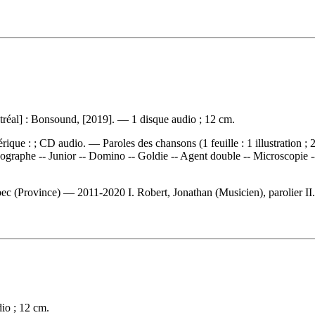
ntréal] : Bonsound, [2019]. — 1 disque audio ; 12 cm.
ique : ; CD audio. — Paroles des chansons (1 feuille : 1 illustration ;
ographe -- Junior -- Domino -- Goldie -- Agent double -- Microscopie 
 (Province) — 2011-2020 I. Robert, Jonathan (Musicien), parolier II. 
io ; 12 cm.