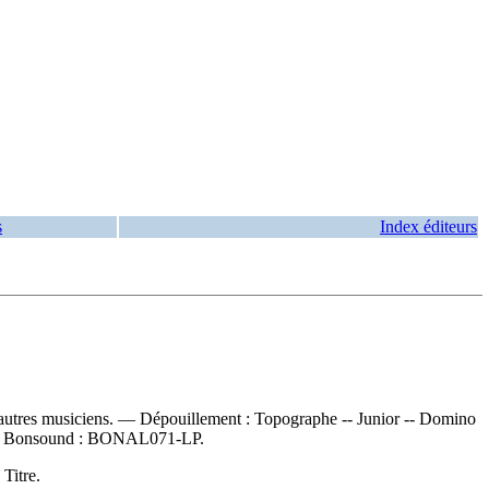
s
Index éditeurs
t autres musiciens. —
Dépouillement :
Topographe -- Junior -- Domino
—
Bonsound :
BONAL071-LP.
Titre.