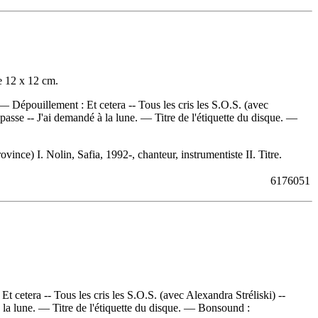
e 12 x 12 cm.
. —
Dépouillement :
Et cetera -- Tous les cris les S.O.S. (avec
i passe -- J'ai demandé à la lune. — Titre de l'étiquette du disque. —
) I. Nolin, Safia, 1992-, chanteur, instrumentiste II. Titre.
6176051
:
Et cetera -- Tous les cris les S.O.S. (avec Alexandra Stréliski) --
à la lune. — Titre de l'étiquette du disque. —
Bonsound :