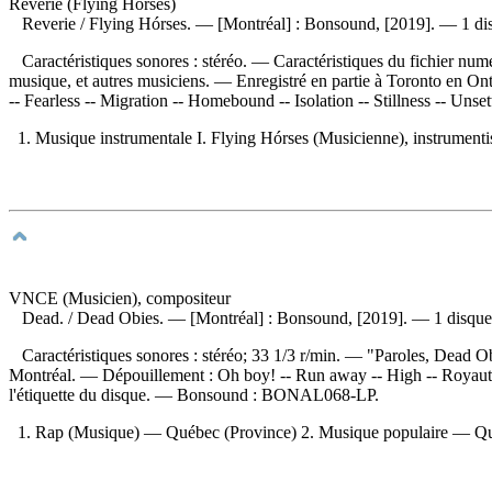
Reverie (Flying Hórses)
Reverie
/ Flying Hórses. — [Montréal] : Bonsound, [2019]. — 1 di
Caractéristiques sonores : stéréo. — Caractéristiques du fichier nu
musique, et autres musiciens. — Enregistré en partie à Toronto en On
-- Fearless -- Migration -- Homebound -- Isolation -- Stillness -- Unse
1. Musique instrumentale I. Flying Hórses (Musicienne), instrumentist
VNCE (Musicien), compositeur
Dead.
/ Dead Obies. — [Montréal] : Bonsound, [2019]. — 1 disque
Caractéristiques sonores : stéréo; 33 1/3 r/min. — "Paroles, Dead Ob
Montréal. —
Dépouillement :
Oh boy! -- Run away -- High -- Royautés
l'étiquette du disque. —
Bonsound :
BONAL068-LP.
1. Rap (Musique) — Québec (Province) 2. Musique populaire — Québe