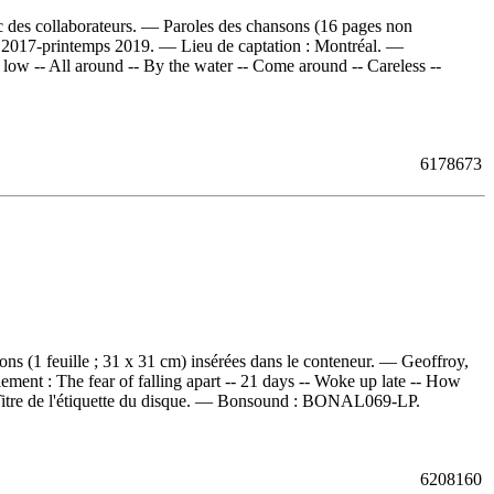
c des collaborateurs. — Paroles des chansons (16 pages non
mne 2017-printemps 2019. — Lieu de captation : Montréal. —
 low -- All around -- By the water -- Come around -- Careless --
6178673
ns (1 feuille ; 31 x 31 cm) insérées dans le conteneur. — Geoffroy,
lement :
The fear of falling apart -- 21 days -- Woke up late -- How
tre de l'étiquette du disque. —
Bonsound :
BONAL069-LP.
6208160