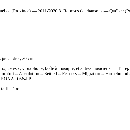
ec (Province) — 2011-2020 3. Reprises de chansons — Québec (Province
sque audio ; 30 cm.
no, celesta, vibraphone, boîte à musique, et autres musiciens. — Enregi
mfort -- Absolution -- Settled -- Fearless -- Migration -- Homebound -- 
:
BONAL066-LP.
e II. Titre.