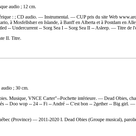
sque audio ; 12 cm.
mérique : ; CD audio. — Instrumental. — CUP pris du site Web www.arch
tario, à Mosfellsbær en Islande, à Banff en Alberta et à Postdam en A
ttled -- Undercurrent -- Sorg Sea I -- Sorg Sea II -- Asleep. — Titre de 
e II. Titre.
 audio ; 30 cm.
ies. Musique, VNCE Carter"--Pochette intérieure. — Dead Obies, chant,
 -- Doo wop -- 24 -- Fi -- André -- C'est bon -- 2gether -- Big girl. — 
c (Province) — 2011-2020 I. Dead Obies (Groupe musical), parolier, c