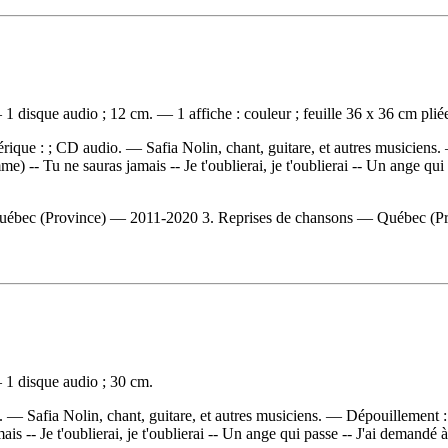
1 disque audio ; 12 cm. — 1 affiche : couleur ; feuille 36 x 36 cm plié
rique : ; CD audio. — Safia Nolin, chant, guitare, et autres musiciens
me) -- Tu ne sauras jamais -- Je t'oublierai, je t'oublierai -- Un ange qu
ec (Province) — 2011-2020 3. Reprises de chansons — Québec (Province
 1 disque audio ; 30 cm.
. — Safia Nolin, chant, guitare, et autres musiciens. —
Dépouillement 
is -- Je t'oublierai, je t'oublierai -- Un ange qui passe -- J'ai demandé 