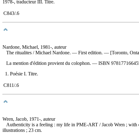
1978-, traducteur III. Titre.
C843/.6
Nardone, Michael, 1981-, auteur
The ritualites
/ Michael Nardone. — First edition. — [Toronto, Ont
La mention d'édition provient du colophon. —
ISBN
97817716645
1. Poésie I. Titre.
C811/.6
Wren, Jacob, 1971-, auteur
Authenticity is a feeling : my life in PME-ART
/ Jacob Wren ; with
illustrations ; 23 cm.