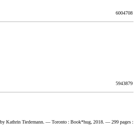
6004708
5943879
word by Kathrin Tiedemann. — Toronto : Book*hug, 2018. — 299 pages :