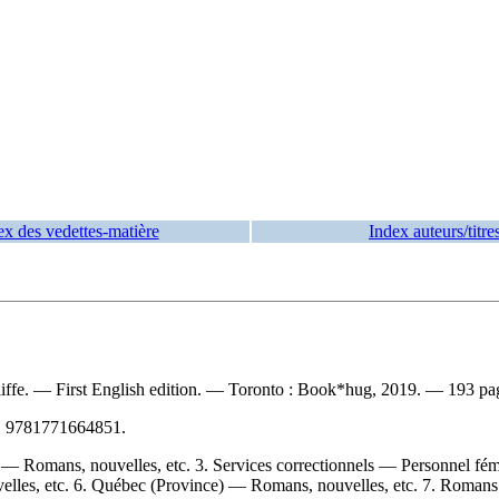
ex des vedettes-matière
Index auteurs/titre
iffe. — First English edition. — Toronto : Book*hug, 2019. — 193 pages :
N
9781771664851
.
— Romans, nouvelles, etc. 3. Services correctionnels — Personnel fém
s, etc. 6. Québec (Province) — Romans, nouvelles, etc. 7. Romans I. G