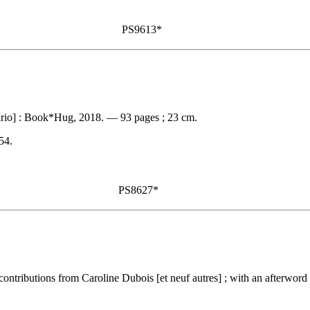
PS9613*
ario] : Book*Hug, 2018. — 93 pages ; 23 cm.
54
.
PS8627*
 contributions from Caroline Dubois [et neuf autres] ; with an after