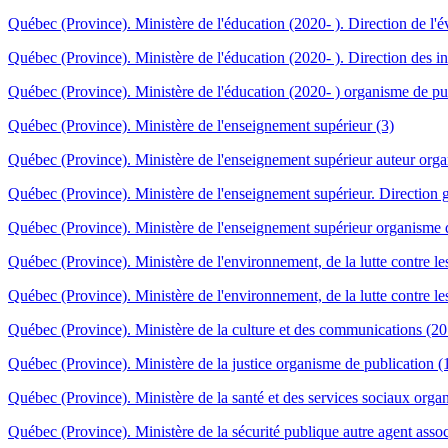
Québec (Province). Ministère de l'éducation (2020- ). Direction de l'
Québec (Province). Ministère de l'éducation (2020- ). Direction des inf
Québec (Province). Ministère de l'éducation (2020- ) organisme de pub
Québec (Province). Ministère de l'enseignement supérieur (3)
Québec (Province). Ministère de l'enseignement supérieur auteur orga
Québec (Province). Ministère de l'enseignement supérieur. Direction 
Québec (Province). Ministère de l'enseignement supérieur organisme d
Québec (Province). Ministère de l'environnement, de la lutte contre le
Québec (Province). Ministère de l'environnement, de la lutte contre le
Québec (Province). Ministère de la culture et des communications (201
Québec (Province). Ministère de la justice organisme de publication (
Québec (Province). Ministère de la santé et des services sociaux orga
Québec (Province). Ministère de la sécurité publique autre agent asso