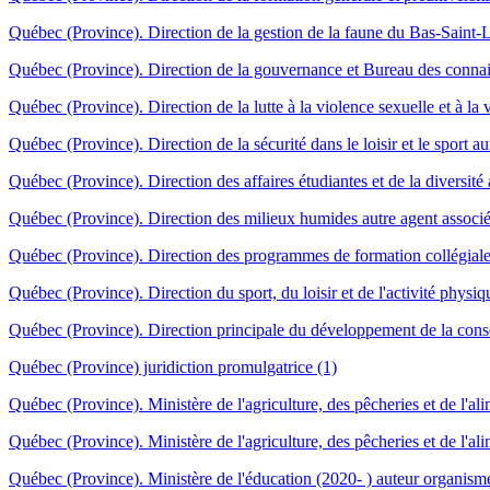
Québec (Province). Direction de la gestion de la faune du Bas-Saint-L
Québec (Province). Direction de la gouvernance et Bureau des connais
Québec (Province). Direction de la lutte à la violence sexuelle et à la
Québec (Province). Direction de la sécurité dans le loisir et le sport a
Québec (Province). Direction des affaires étudiantes et de la diversité
Québec (Province). Direction des milieux humides autre agent associ
Québec (Province). Direction des programmes de formation collégiale
Québec (Province). Direction du sport, du loisir et de l'activité physi
Québec (Province). Direction principale du développement de la conse
Québec (Province) juridiction promulgatrice (1)
Québec (Province). Ministère de l'agriculture, des pêcheries et de l'a
Québec (Province). Ministère de l'agriculture, des pêcheries et de l'al
Québec (Province). Ministère de l'éducation (2020- ) auteur organisme