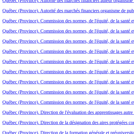
Québec (Province). Autorité des marchés financiers auteur organisme 
Québec (Province). Autorité des marchés financiers organisme de publ
Québec (Province). Commission des normes, de l'équité, de la santé et 
Québec (Province). Commission des normes, de l'équité, de la santé et
Québec (Province). Commission des normes, de l'équité, de la santé et d
Québec (Province). Commission des normes, de l'équité, de la santé et 
Québec (Province). Commission des normes, de l'équité, de la santé et 
Québec (Province). Commission des normes, de l'équité, de la santé et d
Québec (Province). Commission des normes, de l'équité, de la santé et 
Québec (Province). Commission des normes, de l'équité, de la santé et 
Québec (Province). Commission des normes, de l'équité, de la santé et 
Québec (Province). Direction de l'évaluation des apprentissages autre
Québec (Province). Direction de la désignation des aires protégées c
Québec (Province). Direction de la formation générale et préuniversita