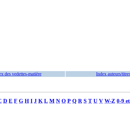
ex des vedettes-matière
Index auteurs/titre
C
D
E
F
G
H
I
J
K
L
M
N
O
P
Q
R
S
T
U
V
W-Z
0-9 e