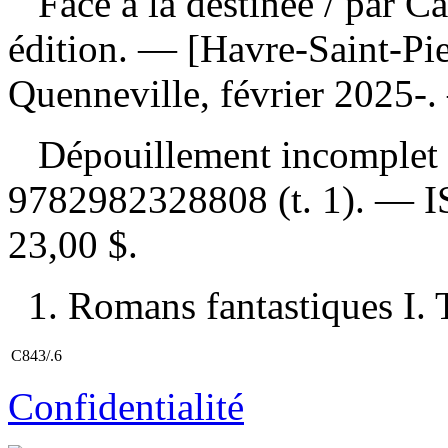
Face à la destinée
/ par C
édition. — [Havre-Saint-Pie
Quenneville, février 2025-
Dépouillement incomplet
9782982328808 (t. 1)
. —
23,00 $
.
1. Romans fantastiques I. T
C843/.6
Confidentialité