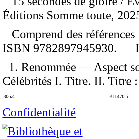
15 secondes de gloire
/ E
Éditions Somme toute, 202
Comprend des références b
ISBN
9782897945930
. —
1. Renommée — Aspect so
Célébrités I. Titre. II. Titr
306.4
BJ1470.5
Confidentialité