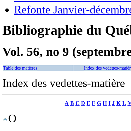
Refonte Janvier-décembr
Bibliographie du Qué
Vol. 56, no 9 (septembr
Table des matières
Index des vedettes-matièr
Index des vedettes-matière
A
B
C
D
E
F
G
H
I
J
K
L
O