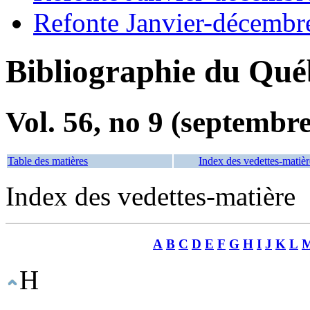
Refonte Janvier-décembr
Bibliographie du Qué
Vol. 56, no 9 (septembr
Table des matières
Index des vedettes-matièr
Index des vedettes-matière
A
B
C
D
E
F
G
H
I
J
K
L
H