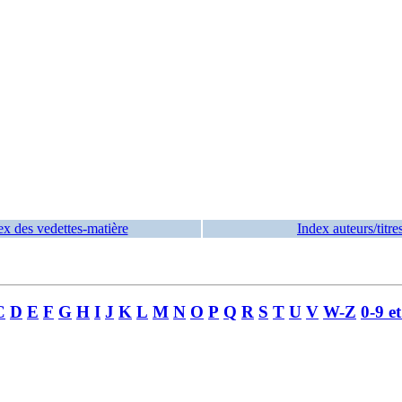
ex des vedettes-matière
Index auteurs/titre
C
D
E
F
G
H
I
J
K
L
M
N
O
P
Q
R
S
T
U
V
W-Z
0-9 e