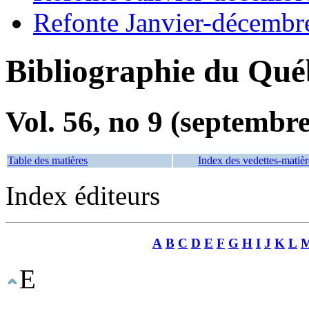
Refonte Janvier-décembr
Bibliographie du Qué
Vol. 56, no 9 (septembr
Table des matières
Index des vedettes-matièr
Index éditeurs
A
B
C
D
E
F
G
H
I
J
K
L
E