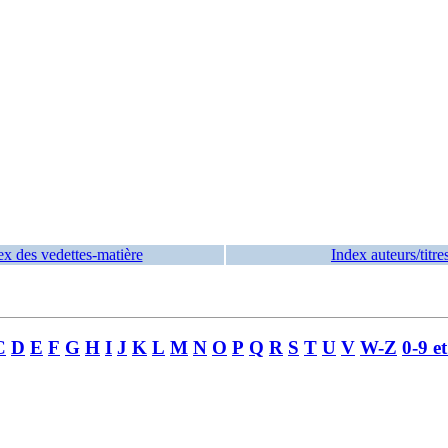
ex des vedettes-matière
Index auteurs/titre
C
D
E
F
G
H
I
J
K
L
M
N
O
P
Q
R
S
T
U
V
W-Z
0-9 e