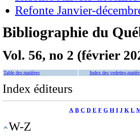
Refonte Janvier-décembr
Bibliographie du Qué
Vol. 56, no 2 (février 20
Table des matières
Index des vedettes-matièr
Index éditeurs
A
B
C
D
E
F
G
H
I
J
K
L
W-Z