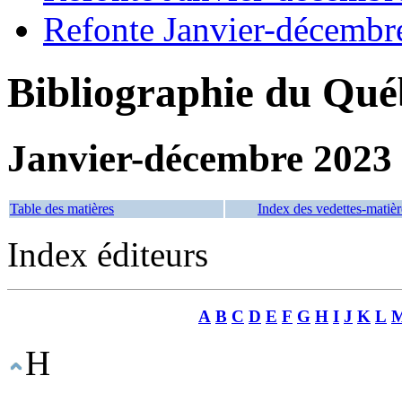
Refonte Janvier-décembr
Bibliographie du Qué
Janvier-décembre 2023
Table des matières
Index des vedettes-matièr
Index éditeurs
A
B
C
D
E
F
G
H
I
J
K
L
H