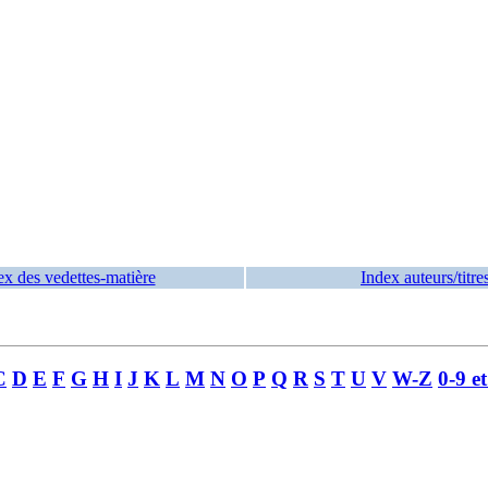
ex des vedettes-matière
Index auteurs/titre
C
D
E
F
G
H
I
J
K
L
M
N
O
P
Q
R
S
T
U
V
W-Z
0-9 e