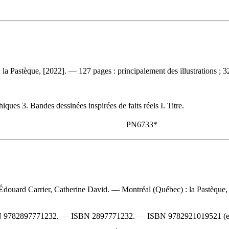
a Pastèque, [2022]. — 127 pages : principalement des illustrations ; 3
es 3. Bandes dessinées inspirées de faits réels I. Titre.
PN6733*
-Édouard Carrier, Catherine David. — Montréal (Québec) : la Pastèque, [
N
9782897771232
. —
ISBN
2897771232
. —
ISBN
9782921019521
(e