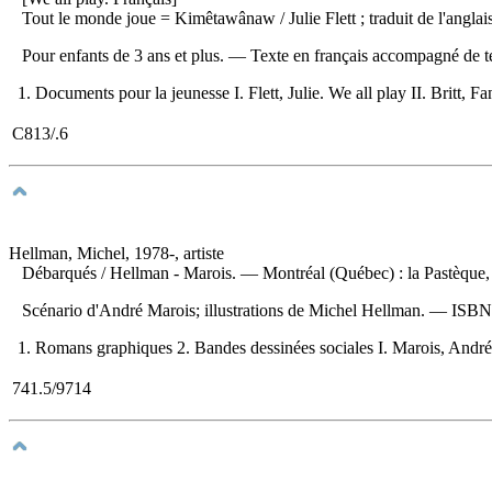
Tout le monde joue
= Kimêtawânaw / Julie Flett ; traduit de l'angl
Pour enfants de 3 ans et plus. — Texte en français accompagné de t
1. Documents pour la jeunesse I. Flett, Julie. We all play II. Britt, F
C813/.6
Hellman, Michel, 1978-, artiste
Débarqués
/ Hellman - Marois. — Montréal (Québec) : la Pastèque, 
Scénario d'André Marois; illustrations de Michel Hellman. —
ISB
1. Romans graphiques 2. Bandes dessinées sociales I. Marois, André, 
741.5/9714