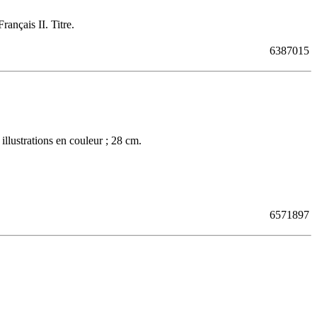
ançais II. Titre.
6387015
illustrations en couleur ; 28 cm.
6571897