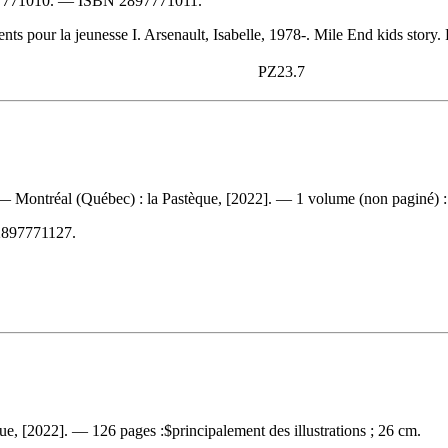
7771010
. —
ISBN
2897771011
.
pour la jeunesse I. Arsenault, Isabelle, 1978-. Mile End kids story. Fr
PZ23.7
. — Montréal (Québec) : la Pastèque, [2022]. — 1 volume (non paginé) : 
2897771127
.
e, [2022]. — 126 pages :$principalement des illustrations ; 26 cm.