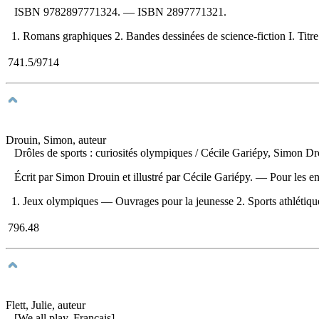
ISBN
9782897771324
. —
ISBN
2897771321
.
1. Romans graphiques 2. Bandes dessinées de science-fiction I. Titre
741.5/9714
Drouin, Simon, auteur
Drôles de sports : curiosités olympiques
/ Cécile Gariépy, Simon Dro
Écrit par Simon Drouin et illustré par Cécile Gariépy. — Pour les en
1. Jeux olympiques — Ouvrages pour la jeunesse 2. Sports athlétiques
796.48
Flett, Julie, auteur
[We all play. Français]