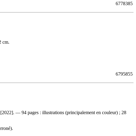
6778385
2 cm.
6795855
2022]. — 94 pages : illustrations (principalement en couleur) ; 28
rroné).