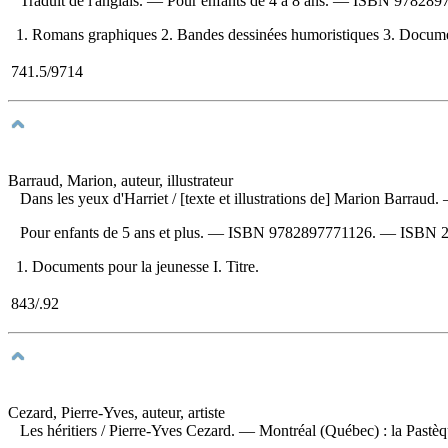
Traduit de l'anglais. — Pour enfants de 4 à 8 ans. —
ISBN
978289
1. Romans graphiques 2. Bandes dessinées humoristiques 3. Documents 
741.5/9714
Barraud, Marion, auteur, illustrateur
Dans les yeux d'Harriet
/ [texte et illustrations de] Marion Barraud
Pour enfants de 5 ans et plus. —
ISBN
9782897771126
. —
ISBN
1. Documents pour la jeunesse I. Titre.
843/.92
Cezard, Pierre-Yves, auteur, artiste
Les héritiers
/ Pierre-Yves Cezard. — Montréal (Québec) : la Pastèqu