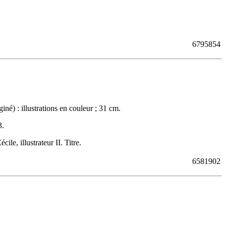
6795854
é) : illustrations en couleur ; 31 cm.
3
.
e, illustrateur II. Titre.
6581902