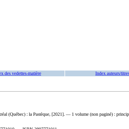
ex des vedettes-matière
Index auteurs/titre
ontréal (Québec) : la Pastèque, [2021]. — 1 volume (non paginé) : princ