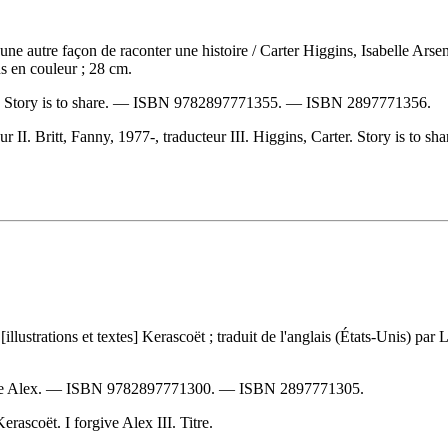
une autre façon de raconter une histoire
/ Carter Higgins, Isabelle Arsen
s en couleur ; 28 cm.
. Story is to share. —
ISBN
9782897771355
. —
ISBN
2897771356
.
ur II. Britt, Fanny, 1977-, traducteur III. Higgins, Carter. Story is to 
 [illustrations et textes] Kerascoët ; traduit de l'anglais (États-Unis)
ve Alex. —
ISBN
9782897771300
. —
ISBN
2897771305
.
rascoët. I forgive Alex III. Titre.