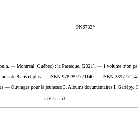
.
PN6733*
uin. — Montréal (Québec) : la Pastèque, [2021]. — 1 volume (non pagin
fants de 8 ans et plus. —
ISBN
9782897771140
. —
ISBN
289777114
 — Ouvrages pour la jeunesse 3. Albums documentaires I. Gariépy, Cécil
GV721.53