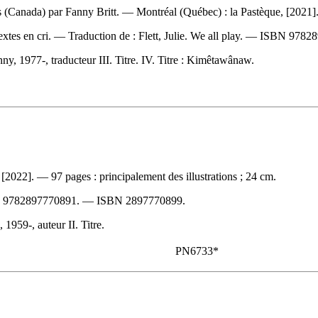
ais (Canada) par Fanny Britt. — Montréal (Québec) : la Pastèque, [2021].
extes en cri. —
Traduction de :
Flett, Julie. We all play. —
ISBN
97828
anny, 1977-, traducteur III. Titre. IV. Titre : Kimêtawânaw.
[2022]. — 97 pages : principalement des illustrations ; 24 cm.
N
9782897770891
. —
ISBN
2897770899
.
1959-, auteur II. Titre.
PN6733*