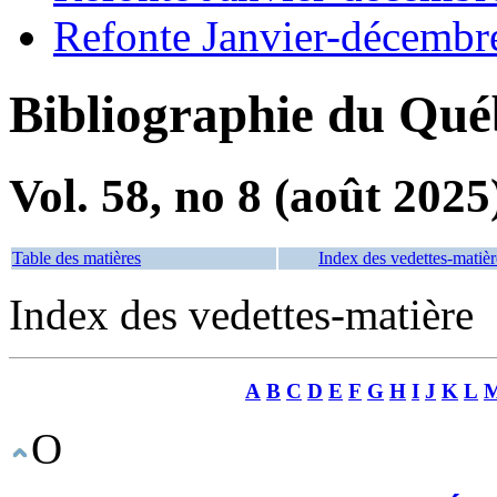
Refonte Janvier-décembr
Bibliographie du Qué
Vol. 58, no 8 (août 2025
Table des matières
Index des vedettes-matièr
Index des vedettes-matière
A
B
C
D
E
F
G
H
I
J
K
L
O